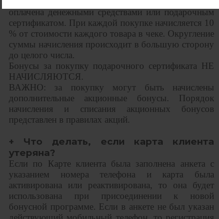
независимо от суммы покупки на ту часть, которая
оплачена денежными средствами или подарочным
сертификатом. При каждой покупке начисляется 10
% от стоимости каждого товара в чеке. Округление
суммы начисления происходит в большую сторону
до целого числа.
Бонусы за покупку подарочного сертификата НЕ
НАЧИСЛЯЮТСЯ.
ВАЖНО: за покупку могут быть начислены
дополнительные акционные бонусы. Порядок
начисления и списания акционных бонусов
представлен в правилах акций.
+ Что делать, если карта клиента
утеряна?
Если по Карте клиента была заполнена анкета с
указанием номера телефона и карта была
активирована или реактивирована, то она будет
использована при присоединении к новой
бонусной программе. Если в анкете не был указан
действующий мобильный телефон, то регистрация