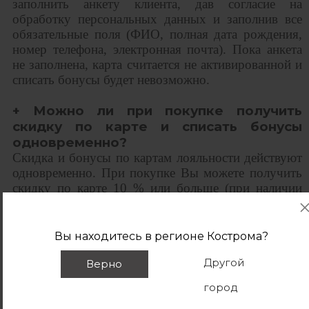
заполнить анкету клиента, дав согласие на
обработку персональных данных и заполнив все
обязательные поля (ФИО, полная дата рождения,
номер телефона, электронная почта). Пока анкета
не заполнена, карта считается не активированной и
списать бонусы будет невозможно.
+ Можно ли при покупке получить
скидку по карте и списать бонусы
одновременно?
Скидка и бонусы по картам лояльности действуют
одновременно. При покупке Вы можете получить
скидку по карте 10 % или больше (при наличии
специальных условий) и до 10 % оставшейся
суммы оплатить бонусами или больше (при
наличии специальных условий).
Вы находитесь в регионе
Кострома
?
Другой
+ За какие покупки начисляются
Верно
бонусы?
город
Бонусы начисляются за каждую покупку