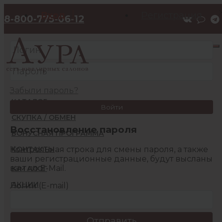
Вход
Регистрация
8-800-775-06-12
Забыли пароль?
КАТАЛОГ
Войти
СКУПКА / ОБМЕН
Восстановление пароля
БОНУСНАЯ ПРОГРАММА
Контрольная строка для смены пароля, а также
КОНТАКТЫ
ваши регистрационные данные, будут высланы
вам по E-Mail.
КАТАЛОГ
АКЦИИ
Логин (E-mail)
БОНУСНАЯ ПРОГРАММА
КОНТАКТЫ