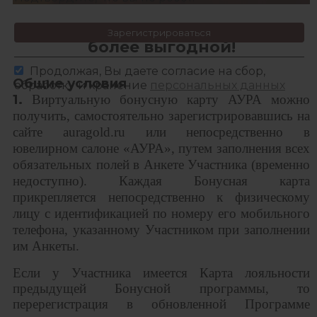
Бонусная карта АУРА стала еще
Зарегистрироваться
более выгодной!
Продолжая, Вы даете согласие на сбор,
Общие условия
обработку и хранение
персональных данных
1.
Виртуальную бонусную карту АУРА можно
получить, самостоятельно зарегистрировавшись на
сайте auragold.ru или непосредственно в
ювелирном салоне «АУРА», путем заполнения всех
обязательных полей в Анкете Участника (временно
недоступно
). Каждая Бонусная карта
прикрепляется непосредственно к физическому
лицу с идентификацией по номеру его мобильного
телефона, указанному Участником при заполнении
им Анкеты.
Если у Участника имеется Карта лояльности
предыдущей Бонусной программы, то
перерегистрация в обновленной Программе