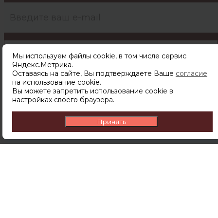
ПОДПИСАТЬСЯ
Мы используем файлы cookie, в том числе сервис
Яндекс.Метрика.
Подписываясь на рассылку вы соглашаетесь с
Оставаясь на сайте, Вы подтверждаете Ваше
согласие
политикой обработки персональных данных
на использование cookie.
Вы можете запретить использование cookie в
настройках своего браузера.
Принять
Компания
О компании
Доставка и оплата
Контакты
Новости
Акции