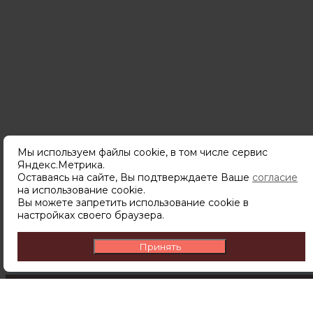
Мы используем файлы cookie, в том числе сервис
Яндекс.Метрика.
Оставаясь на сайте, Вы подтверждаете Ваше
согласие
Подпишитесь
на использование cookie.
чтобы узнавать о новинках,
Вы можете запретить использование cookie в
скидках и акциях первым.
настройках своего браузера.
Принять
ПОДПИСАТЬСЯ