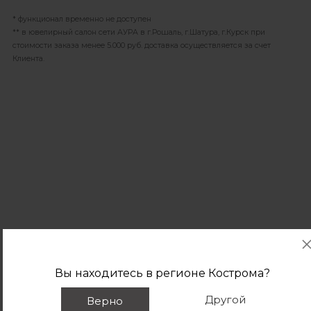
* функционал временно не доступен
** в ювелирный салон сети АУРА в г.Рошаль, г.Шатура, г.Курск при
стоимости заказа менее 5.000 руб. доставка осуществляется за счет
Клиента.
Вы находитесь в регионе
Кострома
?
Другой
Верно