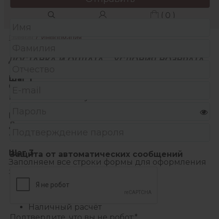
( 0 )
Главная
/
Информация
ДОСТАВКА И ОПЛАТА
УСЛОВИЯ ВОЗВРАТА
Шаг 1
Чтобы добавить выбранный товар в корзину,
нажмите на кнопку «В КОРЗИНУ».
Шаг 2
Далее переходим в корзину и нажимаем
«Оформить заказ».
Шаг 3
Защита от автоматических сообщений
Заполняем все строки формы для оформления
заказа.
СПОСОБЫ ОПЛАТЫ:
Наличный расчёт
Подтвердите, что вы не робот:
*