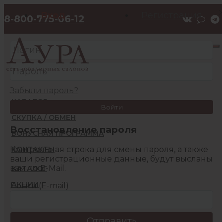
Вход
Регистрация
8-800-775-06-12
Забыли пароль?
КАТАЛОГ
Войти
СКУПКА / ОБМЕН
Восстановление пароля
БОНУСНАЯ ПРОГРАММА
Контрольная строка для смены пароля, а также
КОНТАКТЫ
ваши регистрационные данные, будут высланы
вам по E-Mail.
КАТАЛОГ
АКЦИИ
Логин (E-mail)
БОНУСНАЯ ПРОГРАММА
КОНТАКТЫ