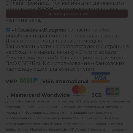
Оплата производится наличными денежными
средствами. ВАЖНО: при получении товара
Зарегистрироваться
обязательно проверьте комплектацию товара и
наличие чека.
Продолжая, Вы даете согласие на сбор,
Банковской картой
обработку и хранение
персональных данных
Для выбора оплаты товара с помощью
банковской карты на соответствующей странице
необходимо нажать кнопку
«Оплата заказа
банковской картой*»
. Оплата происходит через
ПАО СБЕРБАНК с использованием банковских
карт следующих платёжных систем:
МИР
, VISA International
, Mastercard Worldwide
, JCB
Для оплаты (ввода реквизитов Вашей карты) Вы будете перенаправлены на
платёжный шлюз ПАО СБЕРБАНК. Соединение с платёжным шлюзом и
передача информации осуществляется в защищённом режиме с
использованием протокола шифрования SSL. В случае если Ваш банк
поддерживает технологию безопасного проведения интернет-платежей
Verified By Visa, MasterCard SecureCode, MIR Accept, J-Secure, для проведения