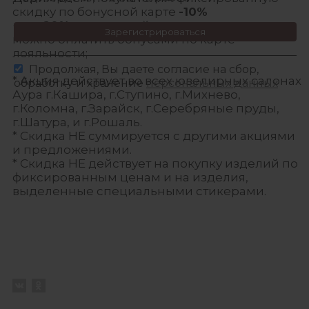
скидку по бонусной карте
-10%
+
до 20%
от оставшейся стоимости товара
Зарегистрироваться
можно оплатить бонусами по карте
лояльности;
Продолжая, Вы даете согласие на сбор,
* Акция действует во всех ювелирных салонах
обработку и хранение
персональных данных
Аура г.Кашира, г.Ступино, г.Михнево,
г.Коломна, г.Зарайск, г.Серебряные пруды,
г.Шатура, и г.Рошаль.
* Скидка НЕ суммируется с другими акциями
и предложениями.
* Скидка НЕ действует на покупку изделий по
фиксированным ценам и на изделия,
выделенные специальными стикерами.