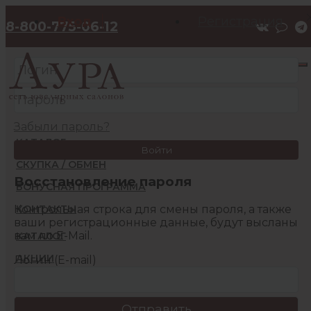
Вход
Регистрация
8-800-775-06-12
Забыли пароль?
КАТАЛОГ
Войти
СКУПКА / ОБМЕН
Восстановление пароля
БОНУСНАЯ ПРОГРАММА
Контрольная строка для смены пароля, а также
КОНТАКТЫ
ваши регистрационные данные, будут высланы
вам по E-Mail.
КАТАЛОГ
АКЦИИ
Логин (E-mail)
БОНУСНАЯ ПРОГРАММА
КОНТАКТЫ