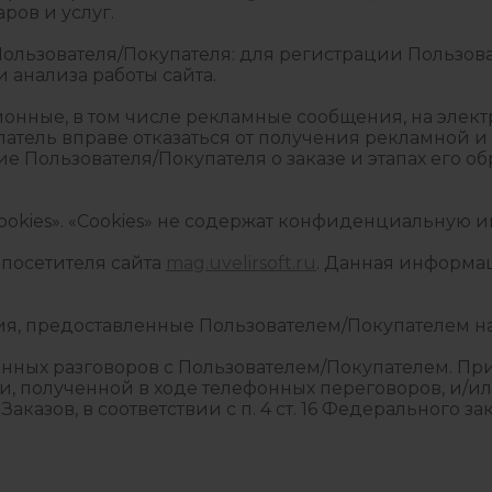
ров и услуг.
льзователя/Покупателя: для регистрации Пользоват
 анализа работы сайта.
нные, в том числе рекламные сообщения, на элект
купатель вправе отказаться от получения рекламной
Пользователя/Покупателя о заказе и этапах его обр
ookies». «Cookies» не содержат конфиденциальную
посетителя сайта
mag.uvelirsoft.ru
. Данная информа
ния, предоставленные Пользователем/Покупателем н
нных разговоров с Пользователем/Покупателем. При
, полученной в ходе телефонных переговоров, и/и
казов, в соответствии с п. 4 ст. 16 Федерального