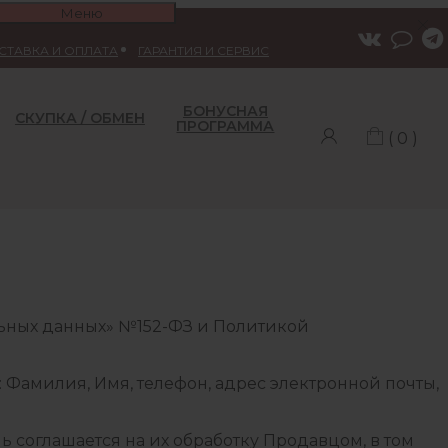
Меню
СТАВКА И ОПЛАТА
ГАРАНТИЯ И СЕРВИС
БОНУСНАЯ
СКУПКА / ОБМЕН
ПРОГРАММА
( 0 )
льных данных» №152-ФЗ и Политикой
амилия, Имя, телефон, адрес электронной почты,
ль соглашается на их обработку Продавцом, в том