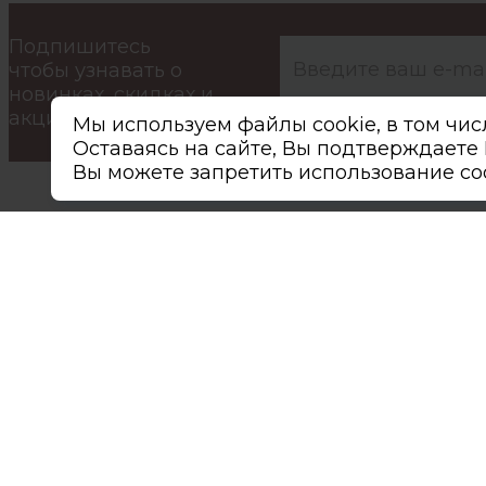
Подпишитесь
чтобы узнавать о
новинках, скидках и
акциях первым.
Подписываясь на расс
Мы используем файлы cookie, в том чис
Оставаясь на сайте, Вы подтверждает
Вы можете запретить использование coo
Компания
О компании
Доставка и оплата
Контакты
Новости
Акции
Производители
Вакансии