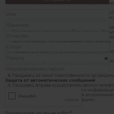
числе и в целях продвижения Продавцом това
Продавец использует персональные данные По
перед Пользователем и Покупателем, оценки и
Продавец имеет право отправлять информацио
Покупателя с его согласия. Пользователь/По
отказа. Сервисные сообщения, информирующие 
быть отклонены Пользователем/Покупателем.
Продавец вправе использовать технологию «c
Продавец получает информацию об ip-адресе 
посетителя.
Продавец не несет ответственности за сведе
Защита от автоматических сообщений
Продавец вправе осуществлять записи телефо
несанкционированного доступа к информации
непосредственного отношения к исполнению За
технологиях и о защите информации»
Подтвердите, что вы не робот:
*