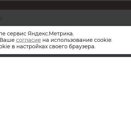
ылку вы соглашаетесь с
политикой обработки перс
ле сервис Яндекс.Метрика.
е Ваше
согласие
на использование cookie.
kie в настройках своего браузера.