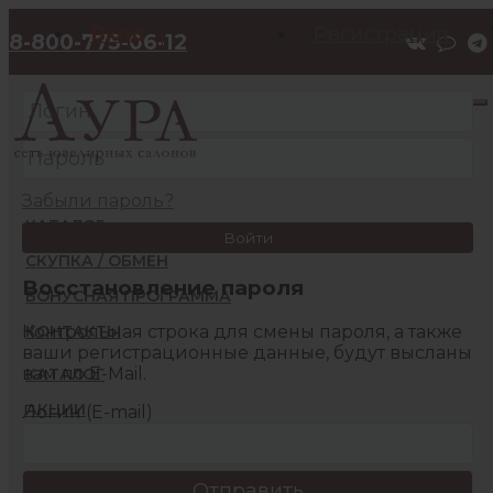
Вход
Регистрация
8-800-775-06-12
Забыли пароль?
КАТАЛОГ
Войти
СКУПКА / ОБМЕН
Восстановление пароля
БОНУСНАЯ ПРОГРАММА
Контрольная строка для смены пароля, а также
КОНТАКТЫ
ваши регистрационные данные, будут высланы
вам по E-Mail.
КАТАЛОГ
АКЦИИ
Логин (E-mail)
БОНУСНАЯ ПРОГРАММА
КОНТАКТЫ