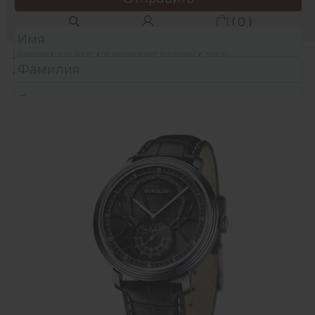
( 0 )
Главная
/
Каталог
/
Ювелирные изделия
/
Часы
/
мужские стальные часы
Защита от автоматических сообщений
Подтвердите, что вы не робот:
*