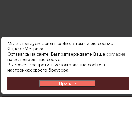
Мы используем файлы cookie, в том числе сервис
Яндекс.Метрика.
Оставаясь на сайте, Вы подтверждаете Ваше
согласие
Подпишитесь
на использование cookie.
чтобы узнавать о новинках,
Вы можете запретить использование cookie в
скидках и акциях первым.
настройках своего браузера.
Принять
ПОДПИСАТЬСЯ
Подписываясь на рассылку вы соглашаетесь с
политикой обработки персональных данных