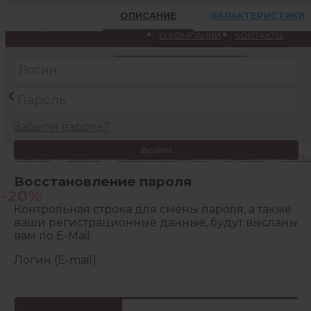
Меню
ОПИСАНИЕ
ХАРАКТЕРИСТИКИ
Вход
Регистрация
Кострома
О КОМПАНИИ
КОНТАКТЫ
КАТАЛОГ
АКЦИИ
Забыли пароль?
Войти
Главная
/
Каталог
/
Ювелирные изделия
/
Подвески
/
Крест
Восстановление пароля
-20%
Контрольная строка для смены пароля, а также
ваши регистрационные данные, будут высланы
вам по E-Mail.
Логин (E-mail)