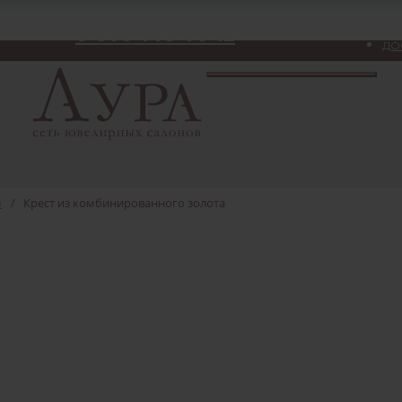
8-800-775-06-12
ДО
ы
/
Крест из комбинированного золота