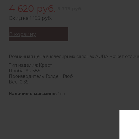
4 620 руб.
5 775 руб.
Скидка 1 155 руб.
В корзину
Розничная цена в ювелирных салонах AURA может отлича
Тип изделия:
Крест
Проба:
Au 585
Производитель:
Голден Глоб
Вес:
0.35
Наличие в магазине:
1 шт