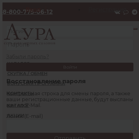
Вход
Регистрация
8-800-775-06-12
Забыли пароль?
КАТАЛОГ
Войти
СКУПКА / ОБМЕН
Восстановление пароля
БОНУСНАЯ ПРОГРАММА
Контрольная строка для смены пароля, а также
КОНТАКТЫ
ваши регистрационные данные, будут высланы
вам по E-Mail.
КАТАЛОГ
АКЦИИ
Логин (E-mail)
БОНУСНАЯ ПРОГРАММА
КОНТАКТЫ