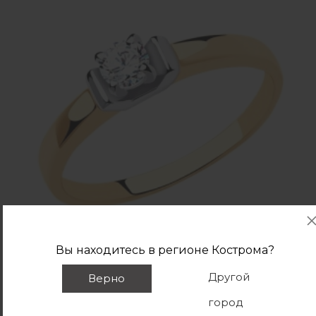
Вы находитесь в регионе
Кострома
?
Другой
Верно
new
город
кольцо из золота с фианитом