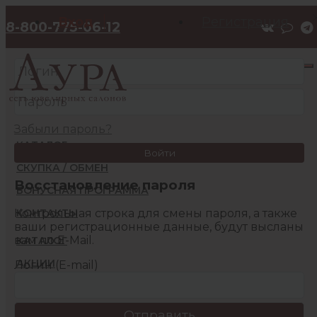
Вход
Регистрация
8-800-775-06-12
Забыли пароль?
КАТАЛОГ
Войти
СКУПКА / ОБМЕН
Восстановление пароля
БОНУСНАЯ ПРОГРАММА
Контрольная строка для смены пароля, а также
КОНТАКТЫ
ваши регистрационные данные, будут высланы
вам по E-Mail.
КАТАЛОГ
АКЦИИ
Логин (E-mail)
БОНУСНАЯ ПРОГРАММА
КОНТАКТЫ