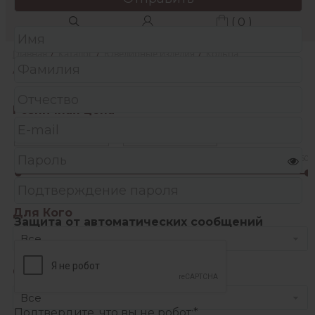
( 0 )
Главная
/
Каталог
/
Ювелирные изделия
/
Кольца
/
Помолвочные кольца
Розничная цена
-
рубл.
6740
66600
126460
Для Кого
Защита от автоматических сообщений
Все
Спецпредложения
Все
Подтвердите, что вы не робот:
*