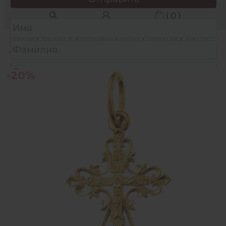
( 0 )
Главная
/
Каталог
/
Ювелирные изделия
/
Подвески
/
Кресты
/
Подвеска из золота
-20%
Защита от автоматических сообщений
Подтвердите, что вы не робот:
*