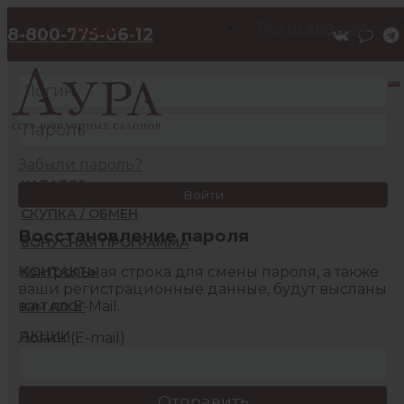
Вход
Регистрация
8-800-775-06-12
Забыли пароль?
КАТАЛОГ
Войти
СКУПКА / ОБМЕН
Восстановление пароля
БОНУСНАЯ ПРОГРАММА
Контрольная строка для смены пароля, а также
КОНТАКТЫ
ваши регистрационные данные, будут высланы
вам по E-Mail.
КАТАЛОГ
АКЦИИ
Логин (E-mail)
БОНУСНАЯ ПРОГРАММА
КОНТАКТЫ