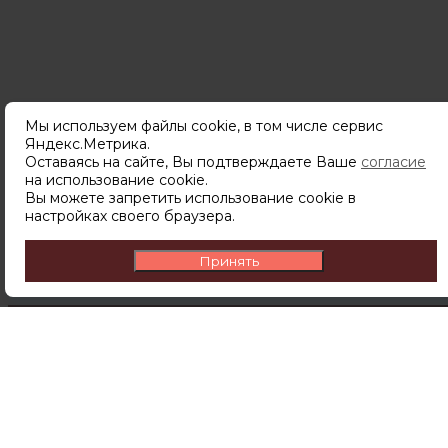
Мы используем файлы cookie, в том числе сервис
Яндекс.Метрика.
Оставаясь на сайте, Вы подтверждаете Ваше
согласие
Подпишитесь
на использование cookie.
чтобы узнавать о новинках,
Вы можете запретить использование cookie в
скидках и акциях первым.
настройках своего браузера.
Принять
ПОДПИСАТЬСЯ
Подписываясь на рассылку вы соглашаетесь с
политикой обработки персональных данных